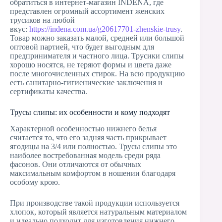
обратиться в интернет-магазин INDENA, где
представлен огромный ассортимент женских
трусиков на любой
вкус:
https://indena.com.ua/g20617701-zhenskie-trusy
.
Товар можно заказать малой, средней или большой
оптовой партией, что будет выгодным для
предпринимателя и частного лица. Трусики слипы
хорошо носятся, не теряют формы и цвета даже
после многочисленных стирок. На всю продукцию
есть санитарно-гигиенические заключения и
сертификаты качества.
Трусы слипы: их особенности и кому подходят
Характерной особенностью нижнего белья
считается то, что его задняя часть прикрывает
ягодицы на 3/4 или полностью. Трусы слипы это
наиболее востребованная модель среди ряда
фасонов. Они отличаются от обычных
максимальным комфортом в ношении благодаря
особому крою.
При производстве такой продукции используется
хлопок, который является натуральным материалом
и идеально подходит для изготовления нижнего